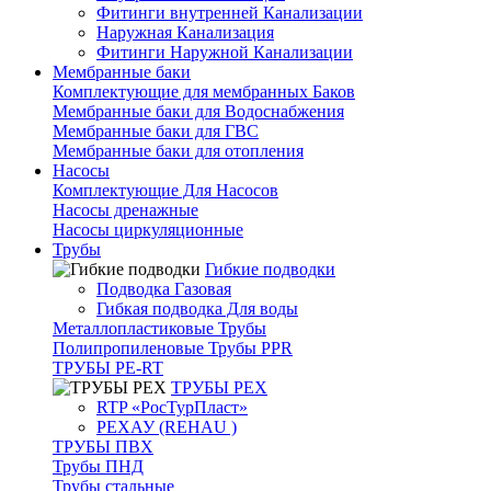
Фитинги внутренней Канализации
Наружная Канализация
Фитинги Наружной Канализации
Мембранные баки
Комплектующие для мембранных Баков
Мембранные баки для Водоснабжения
Мембранные баки для ГВС
Мембранные баки для отопления
Насосы
Комплектующие Для Насосов
Насосы дренажные
Насосы циркуляционные
Трубы
Гибкие подводки
Подводка Газовая
Гибкая подводка Для воды
Металлопластиковые Трубы
Полипропиленовые Трубы PPR
ТРУБЫ PE-RT
ТРУБЫ PEX
RTP «РосТурПласт»
РЕХАУ (REHAU )
ТРУБЫ ПВХ
Трубы ПНД
Трубы стальные