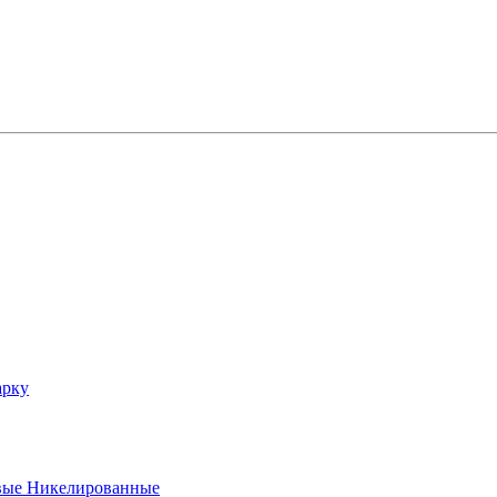
арку
вые Никелированные