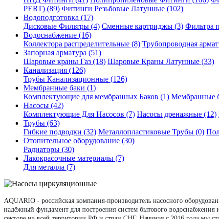
PERT) (89)
Фитинги Резьбовые Латунные (102)
Водоподготовка (17)
Дисковые Фильтры (4)
Сменные картриджы (3)
Фильтра 
Водоснабжение (16)
Коллектора распределительные (8)
Трубопроводная армату
Запорная арматура (51)
Шаровые краны Газ (18)
Шаровые Краны Латунные (33)
Канализация (126)
Трубы Канализационные (126)
Мембранные баки (1)
Комплектующие для мембранных Баков (1)
Мембранные б
Насосы (42)
Комплектующие Для Насосов (7)
Насосы дренажные (12)
Трубы (63)
Гибкие подводки (32)
Металлопластиковые Трубы (0)
Пол
Отопительное оборудование (30)
Радиаторы (30)
Лакокрасочные материалы (7)
Для металла (7)
AQUARIO - российская компания-производитель насосного оборудовани
надёжный фундамент для построения систем бытового водоснабжения и
секторе на всей территории РФ и стран СНГ. Начиная с 2016 года мы