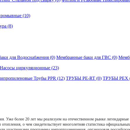
промывные (10)
ра (8)
аки для Водоснабжения (0)
Мембранные баки для ГВС (0)
Мембр
Насосы циркуляционные (23)
ипропиленовые Трубы PPR (12)
ТРУБЫ PE-RT (0)
ТРУБЫ PEX (
я. Уже более 20 лет мы реализуем на отечественном рынке легендарны
 отопления, о чем свидетельствует многолетняя статистика официальны
 стали участниками программы импортозамещения, организовав российск