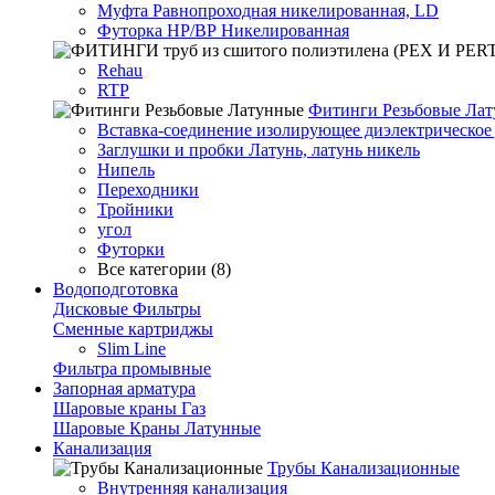
Муфта Равнопроходная никелированная, LD
Футорка НР/ВР Никелированная
Rehau
RTP
Фитинги Резьбовые Ла
Вставка-соединение изолирующее диэлектрическое 
Заглушки и пробки Латунь, латунь никель
Нипель
Переходники
Тройники
угол
Футорки
Все категории (8)
Водоподготовка
Дисковые Фильтры
Сменные картриджы
Slim Line
Фильтра промывные
Запорная арматура
Шаровые краны Газ
Шаровые Краны Латунные
Канализация
Трубы Канализационные
Внутренняя канализация